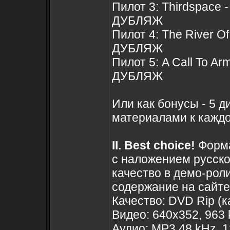
Пилот 3: Thirdspace 
ДУБЛЯЖ
Пилот 4: The River O
ДУБЛЯЖ
Пилот 5: A Call To A
ДУБЛЯЖ
Или как бонусы - 5 
материалами к каждо
II. Best choice!
Форма
с наложением русско
качество в демо-рол
содержание на сайте
Качество: DVD Rip (к
Видео: 640x352, 963 
Аудио: MP3 48 kHz, 12