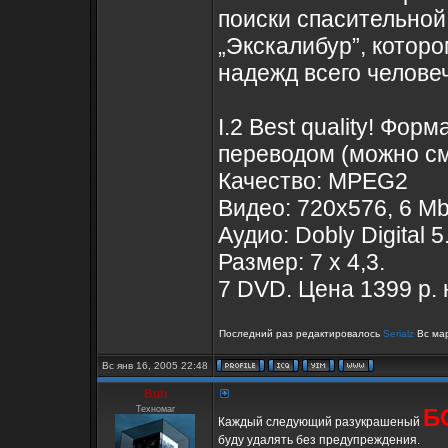
поиски спасительной
„Экскалибур”, котор
надежд всего человеч
I.2 Best quality! Фо
переводом (можно см
Качество: MPEG2
Видео: 720x576, 6 Mb
Аудио: Dobly Digital 5
Размер: 7 х 4,3.
7 DVD. Цена 1399 р.
Последний раз редактировалось
Serialz
Вс мар
Вс янв 16, 2005 22:48
Buh
Техномаг
Б
Каждый следующий разукрашеный
буду удалять без предупреждения.