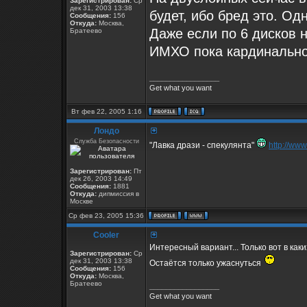
Зарегистрирован:
Ср
дек 31, 2003 13:38
будет, ибо бред это. Од
Сообщения:
156
Откуда:
Москва,
Даже если по 6 дисков на
Братеево
ИМХО пока кардинально 
_________________
Get what you want
Вт фев 22, 2005 1:16
Лондо
Служба Безопасности
"Лавка дрази - спекулянта"
http://www
Зарегистрирован:
Пт
дек 26, 2003 14:49
Сообщения:
1881
Откуда:
дипмиссия в
Москве
Ср фев 23, 2005 15:36
Cooler
Интересный вариант... Только вот в как
Зарегистрирован:
Ср
дек 31, 2003 13:38
Остаётся только ужаснуться
Сообщения:
156
Откуда:
Москва,
Братеево
_________________
Get what you want