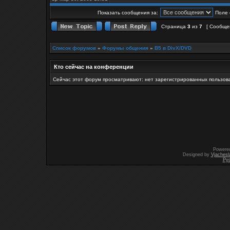
Показать сообщения за:
Поле 
Страница
3
из
7
[ Сообще
Список форумов
»
Форумы общения
»
B5 в DivX/DVD
Кто сейчас на конференции
Сейчас этот форум просматривают: нет зарегистрированных пользова
Powere
Designed by
Vjachesl
Ру