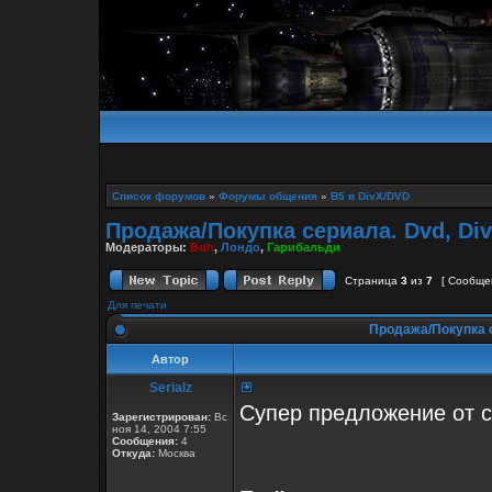
Список форумов
»
Форумы общения
»
B5 в DivX/DVD
Продажа/Покупка сериала. Dvd, Div
Модераторы:
Buh
,
Лондо
,
Гарибальди
Страница
3
из
7
[ Сообще
Для печати
Продажа/Покупка с
Автор
Serialz
Супер предложение от 
Зарегистрирован:
Вс
ноя 14, 2004 7:55
Сообщения:
4
Откуда:
Москва