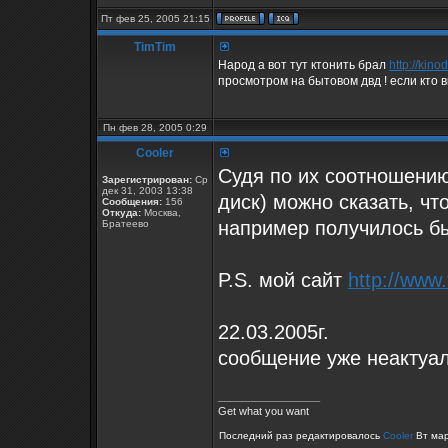
Пт фев 25, 2005 21:15
TimTim
Народ а вот тут ктонить брал
http://kino
просмотром на бытовом двд ! если кто 
Пн фев 28, 2005 0:29
Cooler
Судя по их соотношению
Зарегистрирован:
Ср
дек 31, 2003 13:38
диск) можно сказать, чт
Сообщения:
156
Откуда:
Москва,
например получилось 
Братеево
P.S. мой сайт
http://www.
22.03.2005г.
сообщение уже неактуаль
_________________
Get what you want
Последний раз редактировалось
Cooler
Вт мар