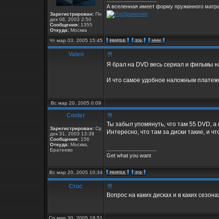
А вселенная имеет форму пружинного матра
Зарегистрирован:
Пн
дек 08, 2003 2:50
Сообщения:
1355
Откуда:
Москва
Чт мар 03, 2005 15:45
Valen
Я брал на DVD весь сериал и фильмы 
И что самое удобное наложным платежем
Вс мар 20, 2005 0:09
Cooler
Ты забыл упомянуть, что там 55 DVD, а
Зарегистрирован:
Ср
Интересно, что там за диски такие, и что
дек 31, 2003 13:38
Сообщения:
156
Откуда:
Москва,
_________________
Братеево
Get what you want
Вс мар 20, 2005 10:34
Croc
Вопрос на каких дисках и в каких сезона
Ср мар 30, 2005 19:51