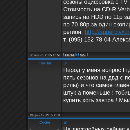
сезоны оцифровка с TV
Стоимость на CD-R Verba
запись на HDD по 11р з
по 70-80р за один скоп
регион.
http://superdivx.n
т. (095) 152-78-04 Алек
Ср янв 26, 2005 16:50
TimTim
Народ у меня вопрос ! г
пять сезонов на двд с 
рипы) и что самое глав
штук а поменьше ! тоби
купить хоть завтра ! М
Сб фев 19, 2005 2:50
Cooler
На двуслойных сейчас в