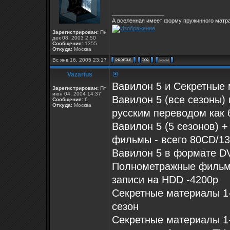
_________________
А вселенная имеет форму пружинного матра
Зарегистрирован:
Пн
дек 08, 2003 2:50
Сообщения:
1355
Откуда:
Москва
Вс янв 16, 2005 23:17
Vazarius
Вавилон 5 и Секретные
Зарегистрирован:
Пт
июн 04, 2004 14:37
Вавилон 5 (все сезоны)
Сообщения:
6
Откуда:
Москва
русским переводом как 
Вавилон 5 (5 сезонов) 
фильмы - всего 80CD/13
Вавилон 5 в формате DV
Полнометражные фильмы
записи на HDD -4200р
Секретные материалы 1
сезон
Секретные материалы 1-