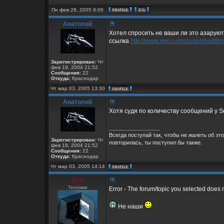
Пн фев 28, 2005 8:06
Анатолий
Хотел спросить не ваши ли это азаруют,
ссылка
http://www.xwp.ru/include/phpBB
Зарегистрирован:
Чт
фев 19, 2004 21:52
Сообщения:
22
Откуда:
Краснодар
Чт мар 03, 2005 13:30
Анатолий
Хотя судя по количеству сообщений у Ser
_________________
Всегда поступай так, чтобы не жалеть об эт
Зарегистрирован:
Чт
повторилась, ты поступил бы также.
фев 19, 2004 21:52
Сообщения:
22
Откуда:
Краснодар
Чт мар 03, 2005 14:14
Buh
Техномаг
Error - The forum/topic you selected does n
Не наши
_________________