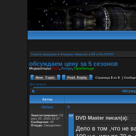
Список форумов
»
Форумы общения
»
B5 в DivX/DVD
обсуждаем цену за 5 сезонов
Модераторы:
Buh
,
Лондо
,
Гарибальди
Страница
3
из
3
[ Сообще
Для печати
обсужда
Автор
Glebus
Зарегистрирован:
Сб
DVD Master писал(а):
июн 05, 2004 20:37
Сообщения:
45
Откуда:
Свердловск
Дело в том ,что не в