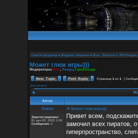
Список форумов
»
Форумы общения
»
Игра : Babylon 5 :IFH Danger 
Может глюк игры)))
Модераторы:
Buh
,
Лондо
,
Гарибальди
Страница
1
из
1
[ Сообщен
Для печати
Мо
Автор
Sinkler
Может глюк игры)))
Привет всем, подскажите
Зарегистрирован:
Вт дек 06, 2005 1:04
замочил всех пиратов, о
Сообщения:
2
гиперпространство, сле