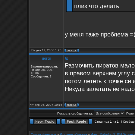
плиз что делать
у меня таже проблема =
Пн дек 11, 2006 1:20
gorgi
Размочить пиратов мало
Зарегистрирован:
Чт апр 26, 2007
в правом верхнем углу с
10:06
Сообщения:
1
потом лететь к точке си
Никуда залетать не надо
Чт апр 26, 2007 10:16
Показать сообщения за:
Поле 
Страница
1
из
1
[ Сообщен
Список форумов
»
Форумы общения
»
Игра : Babylon 5 :IFH Danger 