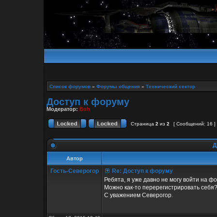
Список форумов
»
Форумы общения
»
Технический сектор
Доступ к форуму
Модератор:
Buh
Страница
2
из
2
[ Сообщений: 16 ]
Д
Автор
Гость-Северогор
Re: Доступ к форуму
Ребята, я уже давно не могу войти на ф
Можно как-то перерегистрировать себя
С уважением Северогор.