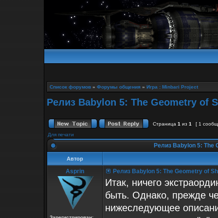
Список форумов
»
Форумы общения
»
Игра : Minbari Project
Релиз Babylon 5: The Geometry of S
Страница
1
из
1
[ 1 сооб
Для печати
Релиз Babylon 5: The G
Автор
Asprin
Релиз Babylon 5: The Geometry of Sha
Итак, ничего экстраорди
быть. Однако, прежде ч
нижеследующее описание
Зарегистрирован: