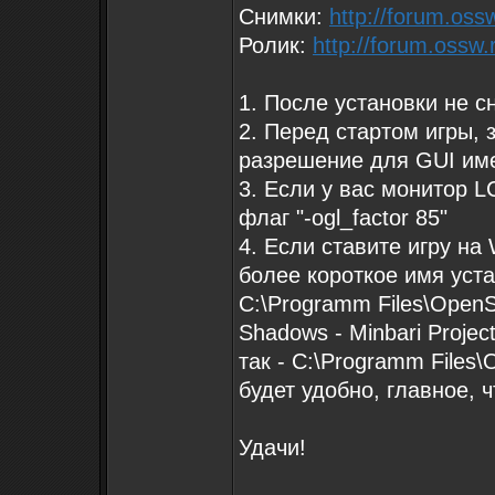
Снимки:
http://forum.os
Ролик:
http://forum.oss
1. После установки не сн
2. Перед стартом игры, 
разрешение для GUI имее
3. Если у вас монитор L
флаг "-ogl_factor 85"
4. Если ставите игру на
более короткое имя уста
C:\Programm Files\OpenS
Shadows - Minbari Proje
так - C:\Programm Files
будет удобно, главное, 
Удачи!
_________________