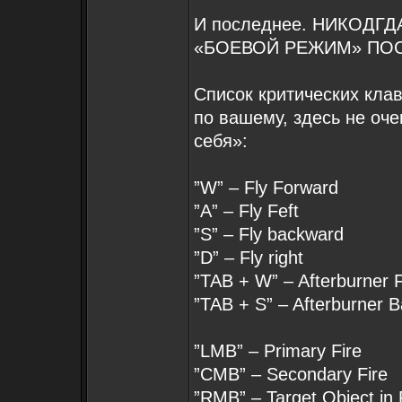
И последнее. НИКОДГ
«БОЕВОЙ РЕЖИМ» ПОС
Список критических клав
по вашему, здесь не оче
себя»:
”W” – Fly Forward
”A” – Fly Feft
”S” – Fly backward
”D” – Fly right
”TAB + W” – Afterburner 
”TAB + S” – Afterburner 
”LMB” – Primary Fire
”CMB” – Secondary Fire
”RMB” – Target Object in 