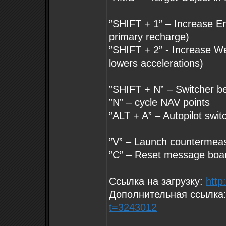
”SHIFT + 1” – Increase En
primary recharge)
”SHIFT + 2” - Increase W
lowers accelerations)
”SHIFT + N” – Switcher
”N” – cycle NAV points
”ALT + A” – Autopilot swi
”V” – Launch countermea
”C” – Reset message boa
Ссылка на загрузку:
http
Дополнительная ссылка
t=3243012