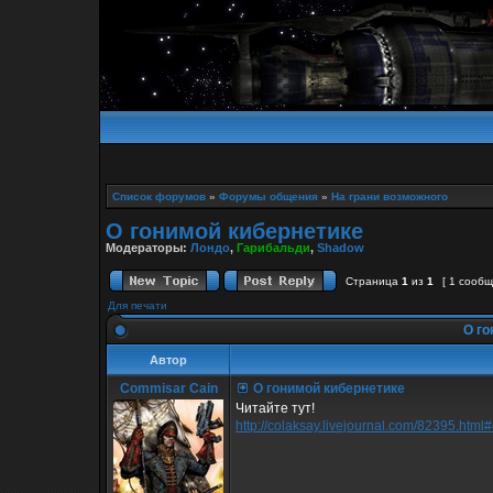
Список форумов
»
Форумы общения
»
На грани возможного
О гонимой кибернетике
Модераторы:
Лондо
,
Гарибальди
,
Shadow
Страница
1
из
1
[ 1 сооб
Для печати
О го
Автор
Commisar Cain
О гонимой кибернетике
Читайте тут!
http://colaksay.livejournal.com/82395.html#