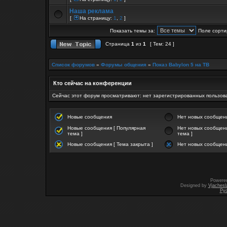
Наша реклама
[
На страницу:
1
,
2
]
Показать темы за:
Поле сорти
Страница
1
из
1
[ Тем: 24 ]
Список форумов
»
Форумы общения
»
Показ Babylon 5 на ТВ
Кто сейчас на конференции
Сейчас этот форум просматривают: нет зарегистрированных пользова
Новые сообщения
Нет новых сообщен
Новые сообщения [ Популярная
Нет новых сообщени
тема ]
тема ]
Новые сообщения [ Тема закрыта ]
Нет новых сообщени
Powere
Designed by
Vjachesl
Ру