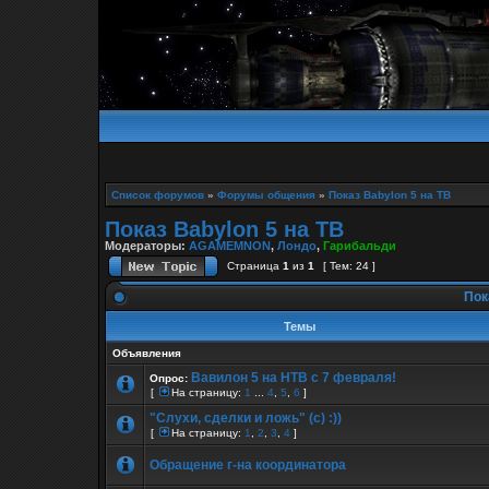
Список форумов
»
Форумы общения
»
Показ Babylon 5 на ТВ
Показ Babylon 5 на ТВ
Модераторы:
AGAMEMNON
,
Лондо
,
Гарибальди
Страница
1
из
1
[ Тем: 24 ]
Пока
Темы
Объявления
Вавилон 5 на НТВ с 7 февраля!
Опрос:
[
На страницу:
1
...
4
,
5
,
6
]
"Слухи, сделки и ложь" (c) :))
[
На страницу:
1
,
2
,
3
,
4
]
Обращение г-на координатора