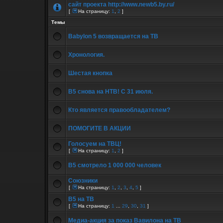
сайт проекта http://www.newb5.by.ru/
[
На страницу:
1
,
2
]
Темы
Babylon 5 возвращается на ТВ
Хронология.
Шестая кнопка
В5 снова на НТВ! С 31 июля.
Кто является правообладателем?
ПОМОГИТЕ В АКЦИИ
Голосуем на ТВЦ!
[
На страницу:
1
,
2
]
В5 смотрело 1 000 000 человек
Союзники
[
На страницу:
1
,
2
,
3
,
4
,
5
]
B5 на ТВ
[
На страницу:
1
...
29
,
30
,
31
]
Медиа-акция за показ Вавилона на ТВ