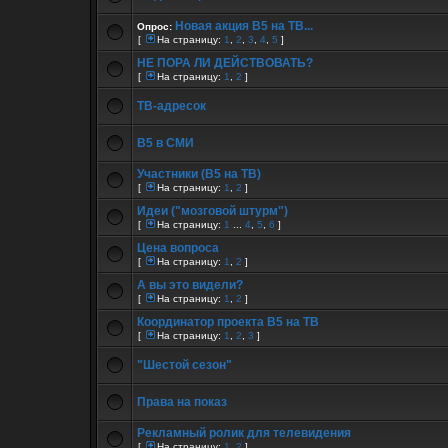
Новая акция В5 на ТВ...
Опрос:
[
На страницу:
1
,
2
,
3
,
4
,
5
]
НЕ ПОРА ЛИ ДЕЙСТВОВАТЬ?
[
На страницу:
1
,
2
]
ТВ-адресок
B5 в СМИ
Участники (B5 на ТВ)
[
На страницу:
1
,
2
]
Идеи ("мозговой штурм")
[
На страницу:
1
...
4
,
5
,
6
]
Цена вопроса
[
На страницу:
1
,
2
]
А вы это видели?
[
На страницу:
1
,
2
]
Координатор проекта В5 на ТВ
[
На страницу:
1
,
2
,
3
]
"Шестой сезон"
Права на показ
Рекламный ролик для телевидения
[
На страницу:
1
,
2
]