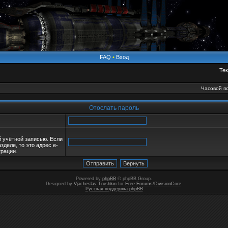
FAQ
•
Вход
Тек
Часовой по
Отослать пароль
й учётной записью. Если
зделе, то это адрес e-
трации.
Powered by
phpBB
© phpBB Group.
Designed by
Vjacheslav Trushkin
for
Free Forums
/
DivisionCore
.
Русская поддержка phpBB