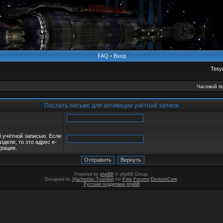
FAQ
•
Вход
Теку
Часовой по
Послать письмо для активации учётной записи
й учётной записью. Если
зделе, то это адрес e-
трации.
Powered by
phpBB
© phpBB Group.
Designed by
Vjacheslav Trushkin
for
Free Forums
/
DivisionCore
.
Русская поддержка phpBB