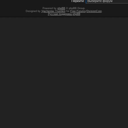
Перейти:
Powered by
phpBB
© phpBB Group.
Designed by
Vjacheslav Trushkin
for
Free Forums
/
DivisionCore
.
Русская поддержка phpBB