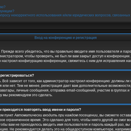
ию?
функции?
опросу некорректного использования и/или юридических вопросов, связанных
Вход на конференцию и регистрация
 Прежде всего убедитесь, что вы правильно вводите имя пользователя и пар
инистратором, чтобы проверить, не был ли вам закрыт доступ к конференции.
 настроил конфигурацию конференции, свяжитесь с ним для исправления нас
 регистрироваться?
ь. Всё зависит от того, как администратор настроил конференцию: должны ли
 или нет. Тем не менее, регистрация дает вам дополнительные возможности
ватары, личные сообщения, отправка email-сообщений, участие в группах и т
му мы рекомендуем это сделать.
и приходится повторять ввод имени и пароля?
ом пункт
Автоматически входить при каждом посещении
, вы сможете остав
ое ограниченное время. Это сделано для того, чтобы никто другой не смог в
чтобы вам не приходилось вводить имя пользователя и пароль каждый раз, в
нцию. Не рекомендуется делать это на общедоступном компьютере, например