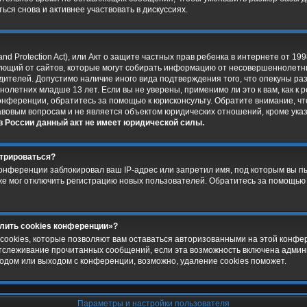
ься снова и активнее участвовать в дискуссиях.
and Protection Act), или Акт о защите частных прав ребенка в интернете от 199
ющий от сайтов, которые могут собирать информацию от несовершеннолетни
дителей. Допустимо наличие иного вида подтверждения того, что опекуны р
летних младше 13 лет. Если вы не уверены, применимо ли это к вам, как к
онференции, обратитесь за помощью к юрисконсульту. Обратите внимание, ч
авовым вопросам и не является объектом юридических отношений, кроме ука
в России данный акт не имеет юридической силы.
стрироваться?
онференции заблокировал ваш IP-адрес или запретил имя, под которым вы п
же мог отключить регистрацию новых пользователей. Обратитесь за помощью
алить cookies конференции»?
cookies, которые позволяют вам оставаться авторизованными на этой конфе
 отслеживание прочитанных сообщений, если эта возможность включена адми
одом или выходом с конференции, возможно, удаление cookies поможет.
Параметры и настройки пользователя