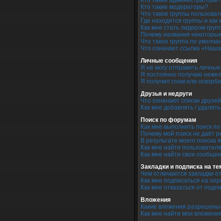
Кто такие администраторы?
Кто такие модераторы?
Что такое группы пользова
Где находятся группы и как 
Как мне стать лидером груп
Почему названия некоторых
Что такое группа по умолча
Что означает ссылка «Наша
Личные сообщения
Я не могу отправить личны
Я постоянно получаю неже
Я получил спам или оскорби
Друзья и недруги
Что означают списки друзей
Как мне добавлять / удалят
Поиск по форумам
Как мне выполнить поиск п
Почему мой поиск не даёт р
В результате моего поиска 
Как мне найти пользовател
Как мне найти свои сообще
Закладки и подписка на т
Чем отличаются закладки о
Как мне подписаться на оп
Как мне отказаться от подп
Вложения
Какие вложения разрешены
Как мне найти мои вложени