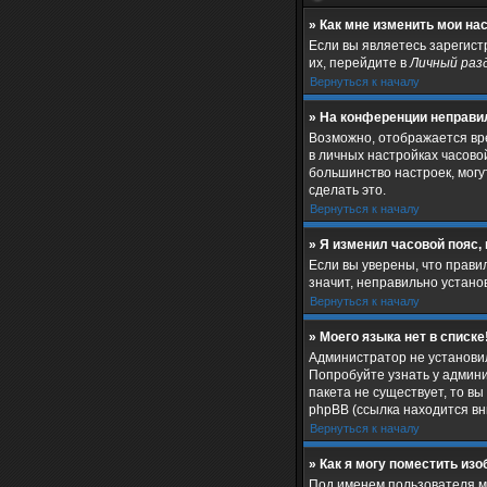
» Как мне изменить мои на
Если вы являетесь зарегис
их, перейдите в
Личный раз
Вернуться к началу
» На конференции неправи
Возможно, отображается врем
в личных настройках часовой 
большинство настроек, могу
сделать это.
Вернуться к началу
» Я изменил часовой пояс,
Если вы уверены, что прави
значит, неправильно устан
Вернуться к началу
» Моего языка нет в списке
Администратор не установил
Попробуйте узнать у админи
пакета не существует, то в
phpBB (ссылка находится в
Вернуться к началу
» Как я могу поместить из
Под именем пользователя мо