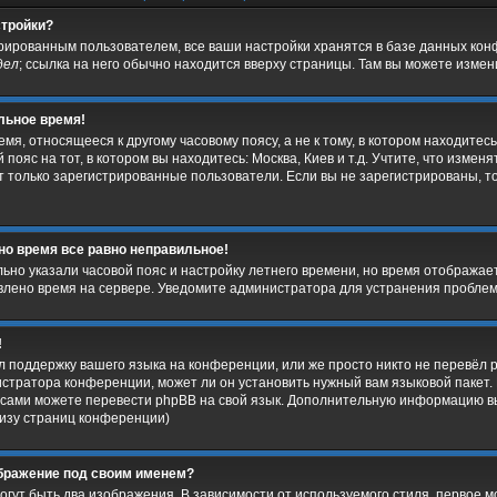
стройки?
трированным пользователем, все ваши настройки хранятся в базе данных ко
дел
; ссылка на него обычно находится вверху страницы. Там вы можете измени
льное время!
я, относящееся к другому часовому поясу, а не к тому, в котором находитесь
пояс на тот, в котором вы находитесь: Москва, Киев и т.д. Учтите, что изменят
т только зарегистрированные пользователи. Если вы не зарегистрированы, т
 но время все равно неправильное!
льно указали часовой пояс и настройку летнего времени, но время отобража
овлено время на сервере. Уведомите администратора для устранения пробле
!
 поддержку вашего языка на конференции, или же просто никто не перевёл 
стратора конференции, может ли он установить нужный вам языковой пакет. 
ы сами можете перевести phpBB на свой язык. Дополнительную информацию в
низу страниц конференции)
ображение под своим именем?
гут быть два изображения. В зависимости от используемого стиля, первое м