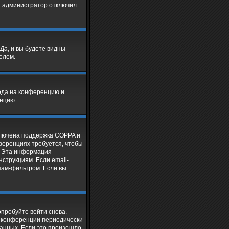
т администратор отключил
Да
, и вы будете видны
елем.
хода на конференцию и
енцию.
включена поддержка COPPA и
нференциях требуется, чтобы
. Эта информация
струкциям. Если email-
спам-фильтром. Если вы
опробуйте войти снова.
е конференции периодически
анных. Если это произошло,