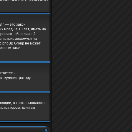
8 г. — это закон
х младше 13 лет, иметь на
азрешают сбор личной
 регистрирующемуся на
то phpBB Group не может
занных ниже.
ытаетесь
 к администратору
ренции, а также выполняет
нистратором. Если вы