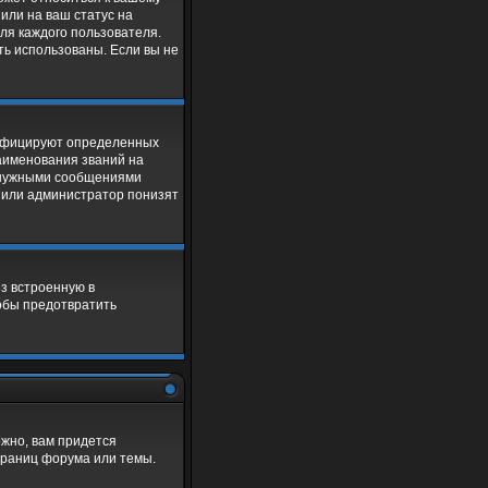
 или на ваш статус на
ля каждого пользователя.
ыть использованы. Если вы не
тифицируют определенных
аименования званий на
ненужными сообщениями
р или администратор понизят
з встроенную в
тобы предотвратить
жно, вам придется
траниц форума или темы.