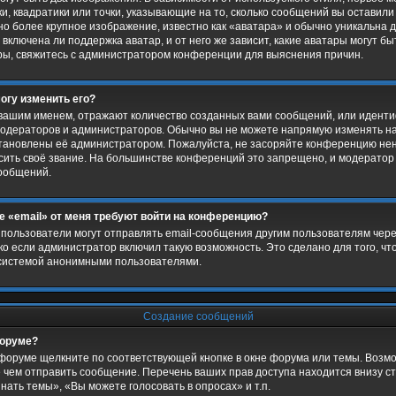
и, квадратики или точки, указывающие на то, сколько сообщений вы оставили
о более крупное изображение, известно как «аватара» и обычно уникальна д
включена ли поддержка аватар, и от него же зависит, какие аватары могут б
ры, свяжитесь с администратором конференции для выяснения причин.
могу изменить его?
вашим именем, отражают количество созданных вами сообщений, или иден
модераторов и администраторов. Обычно вы не можете напрямую изменять н
установлены её администратором. Пожалуйста, не засоряйте конференцию 
ысить своё звание. На большинстве конференций это запрещено, и модерато
сообщений.
е «email» от меня требуют войти на конференцию?
пользователи могут отправлять email-сообщения другим пользователям чере
о если администратор включил такую возможность. Это сделано для того, ч
системой анонимными пользователями.
Создание сообщений
форуме?
форуме щелкните по соответствующей кнопке в окне форума или темы. Возмо
 чем отправить сообщение. Перечень ваших прав доступа находится внизу с
ать темы», «Вы можете голосовать в опросах» и т.п.