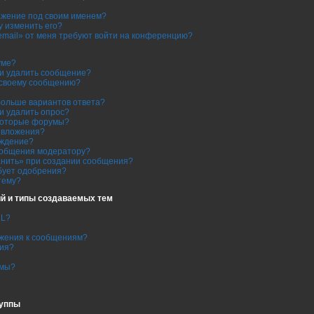
ражение под своим именем?
гу изменить его?
email» от меня требуют войти на конференцию?
уме?
ли удалить сообщение?
к своему сообщению?
больше вариантов ответа?
и удалить опрос?
которые форумы?
ь вложения?
еждение?
ообщения модератору?
анить» при создании сообщения?
бует одобрения?
тему?
й и типы создаваемых тем
ML?
ажения к сообщениям?
ния?
емы?
руппы