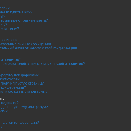
телей?
мне вступить в них?
пы?
 групп имеют разные цвета?
нию?
 команда»?
е сообщения!
лательные личные сообщения!
тельный email от кого-то с этой конференции!
 и недругов?
ь пользователей в списках моих друзей и недругов?
о форуму или форумам?
езультатов?
я получил пустую страницу!
я конференции?
ния и созданные мной темы?
емы
т подписки?
ределённую тему или форум?
иски?
 на этой конференции?
я?