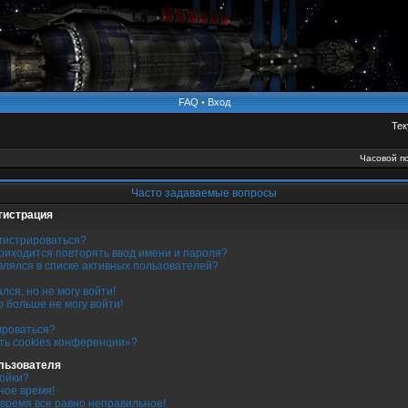
FAQ
•
Вход
Тек
Часовой по
Часто задаваемые вопросы
гистрация
гистрироваться?
риходится повторять ввод имени и пароля?
являлся в списке активных пользователей?
лся, но не могу войти!
о больше не могу войти!
ироваться?
ть cookies конференции»?
льзователя
ройки?
ное время!
 время все равно неправильное!