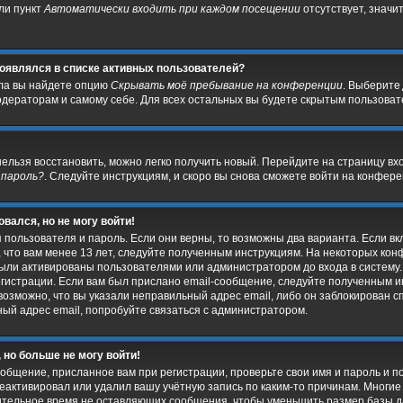
сли пункт
Автоматически входить при каждом посещении
отсутствует, значи
 появлялся в списке активных пользователей?
ела вы найдете опцию
Скрывать моё пребывание на конференции
. Выберите
дераторам и самому себе. Для всех остальных вы будете скрытым пользоват
нельзя восстановить, можно легко получить новый. Перейдите на страницу в
 пароль?
. Следуйте инструкциям, и скоро вы снова сможете войти на конфер
овался, но не могу войти!
 пользователя и пароль. Если они верны, то возможны два варианта. Если 
, что вам менее 13 лет, следуйте полученным инструкциям. На некоторых ко
были активированы пользователями или администратором до входа в систему
гистрации. Если вам был прислано email-сообщение, следуйте полученным ин
возможно, что вы указали неправильный адрес email, либо он заблокирован 
ный адрес email, попробуйте связаться с администратором.
 но больше не могу войти!
общение, присланное вам при регистрации, проверьте свои имя и пароль и п
еактивировал или удалил вашу учётную запись по каким-то причинам. Многи
ительное время не оставляющих сообщения, чтобы уменьшить размер базы д