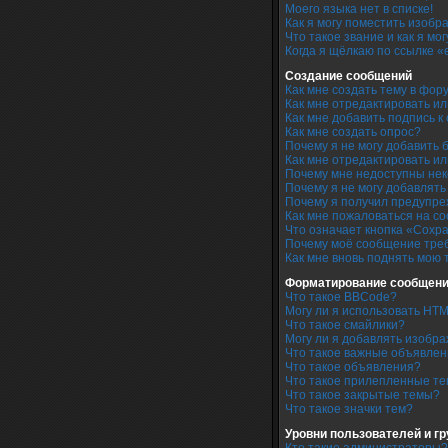
Моего языка нет в списке!
Как я могу поместить изоб
Что такое звание и как я мо
Когда я щёлкаю по ссылке «
Создание сообщений
Как мне создать тему в фор
Как мне отредактировать и
Как мне добавить подпись 
Как мне создать опрос?
Почему я не могу добавить 
Как мне отредактировать ил
Почему мне недоступны не
Почему я не могу добавлят
Почему я получил предупр
Как мне пожаловаться на с
Что означает кнопка «Сохр
Почему моё сообщение тре
Как мне вновь поднять мою 
Форматирование сообщени
Что такое BBCode?
Могу ли я использовать HT
Что такое смайлики?
Могу ли я добавлять изобр
Что такое важные объявле
Что такое объявления?
Что такое прилепленные т
Что такое закрытые темы?
Что такое значки тем?
Уровни пользователей и г